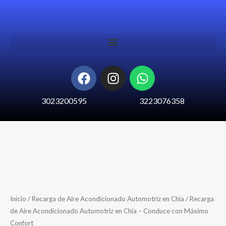
Ir
al
contenido
F
I
W
a
n
h
c
s
a
3023200595
3223076358
e
t
t
b
a
s
o
g
a
o
r
p
k
a
p
m
Inicio
/
Recarga de Aire Acondicionado Automotriz en Chía
/ Recarga
de Aire Acondicionado Automotriz en Chía – Conduce con Máximo
Confort