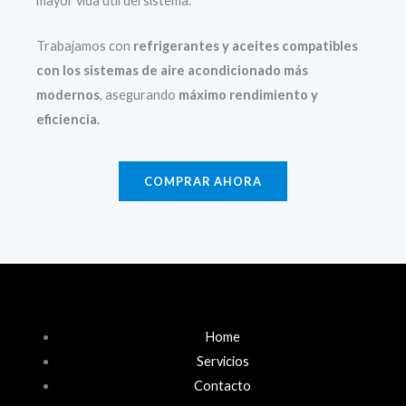
mayor vida útil del sistema.
Trabajamos con
refrigerantes y aceites compatibles
con los sistemas de aire acondicionado más
modernos
, asegurando
máximo rendimiento y
eficiencia
.
COMPRAR AHORA
Home
Servicios
Contacto